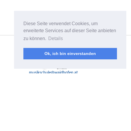
Diese Seite verwendet Cookies, um
erweiterte Services auf dieser Seite anbieten
zu können.
Details
Musikschulverband
Waidhofen/Ybbstal
Plenkerstraße 8a
Ok, ich bin einverstanden
A-3340 Waidhofen a.d.
Ybbs
email:
musikschule@waidhofen.at
Mo - Fr 10.00-15.00 Uhr
Telefon:
07442 / 55 4 55
Fax: 07442 / 55 4 55-519