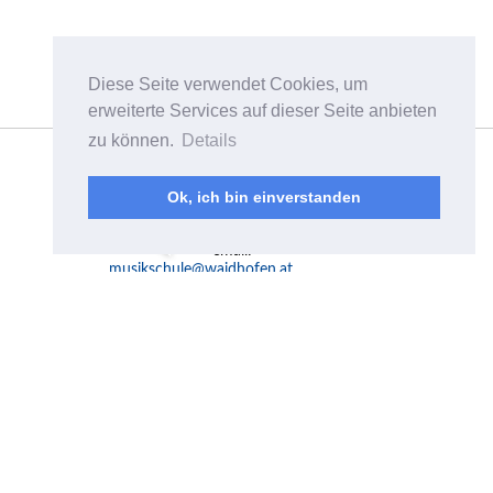
Diese Seite verwendet Cookies, um
erweiterte Services auf dieser Seite anbieten
zu können.
Details
Musikschulverband
Waidhofen/Ybbstal
Plenkerstraße 8a
Ok, ich bin einverstanden
A-3340 Waidhofen a.d.
Ybbs
email:
musikschule@waidhofen.at
Mo - Fr 10.00-15.00 Uhr
Telefon:
07442 / 55 4 55
Fax: 07442 / 55 4 55-519