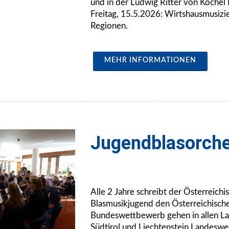
und in der Ludwig Ritter von Köchel 
Freitag, 15.5.2026: Wirtshausmusizi
Regionen.
MEHR INFORMATIONEN
Jugendblasorche
Alle 2 Jahre schreibt der Österreich
Blasmusikjugend den Österreichisc
Bundeswettbewerb gehen in allen L
Südtirol und Liechtenstein Landesw