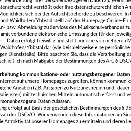
r Verarbeitung ihrer personenbezogenen Daten zu. Wenn Sie 
enschutzrecht verstößt oder Ihre datenschutzrechtlichen An
 Möglichkeit sich bei der Aufsichtsbehörde zu beschweren. In 
and Waidhofen/Ybbstal stellt auf der Homepage Online-Form
 An- bzw. Abmeldung zu Services des Musikschulverbandes zur
amit verbundene elektronische Erfassung der für den jeweili
 Daten erfolgt freiwillig und stellt nur eine von mehreren 
aidhofen/Ybbstal dar (wie beispielsweise eine persönliche 
igen Dienststelle). Bitte beachten Sie, dass die Verarbeitung
sschließlich nach Maßgabe der Bestimmungen des Art. 6 DSGV
rbeitung kommunikations- oder nutzungsbezogener Daten
Internet auf unsere Homepages zugreifen, können kommunika
gene Angaben (z.B. Angaben zu Nutzungsbeginn und -dauer 
iensten) mit technischen Mitteln automatisch erfasst und v
ersonenbezogene Daten zulassen.
ng erfolgt auf Basis der gesetzlichen Bestimmungen des § 96 
resse) der DSGVO. Wir verwenden diese Informationen im Sin
die Attraktivität unserer Homepages zu ermitteln und deren Le