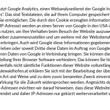
tzt Google Analytics, einen Webanalysedienst der Google In
". Das sind Textdateien, die auf Ihrem Computer gespeicher
Sie ermöglichen. Die durch den Cookie erzeugten Informatio
er IP-Adresse) werden an einen Server von Google in den USA
n nutzen, um Ihre Verhalten beim Besuch der Website auszuwe
reiber zusammenzustellen und um weitere mit der Websitenu
 erbringen. Auch wird Google diese Informationen gegebenenfa
rieben oder soweit Dritte diese Daten im Auftrag von Google 
ren Daten von Google in Verbindung bringen. Sie können die 
tellung Ihrer Browser Software verhindern; Das können Sie
hi
enfalls nicht sämtliche Funktionen dieser Website vollumfän
lewaidhofen.at
erklären Sie sich mit der Bearbeitung der üb
n Art und Weise und zu dem zuvor benannten Zweck einvers
Wirkung für die Zukunft widersprochen werden. Angesichts d
P-Adressen möchten wir darauf hinweisen, dass diese Website
endet und daher IP-Adressen nur gekürzt weiterverarbeitet