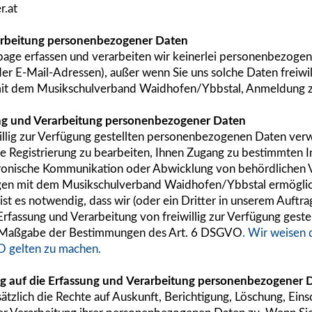
r.at
arbeitung personenbezogener Daten
ge erfassen und verarbeiten wir keinerlei personenbezogene
 E-Mail-Adressen), außer wenn Sie uns solche Daten freiwillig
t dem Musikschulverband Waidhofen/Ybbstal, Anmeldung zu 
ng und Verarbeitung personenbezogener Daten
willig zur Verfügung gestellten personenbezogenen Daten ver
e Registrierung zu bearbeiten, Ihnen Zugang zu bestimmten I
ktronische Kommunikation oder Abwicklung von behördlichen 
gen mit dem Musikschulverband Waidhofen/Ybbstal ermögli
st es notwendig, dass wir (oder ein Dritter in unserem Auft
Erfassung und Verarbeitung von freiwillig zur Verfügung gest
h Maßgabe der Bestimmungen des Art. 6 DSGVO
. Wir weisen 
 gelten zu machen.
ug auf die Erfassung und
Verarbeitung personenbezogener 
ätzlich die Rechte auf Auskunft, Berichtigung, Löschung, Ei