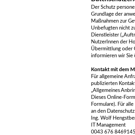
Der Schutz personen
Grundlage der anw
Maßnahmen zur Gew
Unbefugten nicht z
Dienstleister („Auf
NutzerInnen der Hom
Übermittlung oder 
informieren wir Si
Kontakt mit dem M
Für allgemeine Anf
publizierten Konta
„Allgemeines Anbri
Dieses Online-Form
Formulare). Für all
an den Datenschutz
Ing. Wolf Hengstbe
IT Management
0043 676 846914