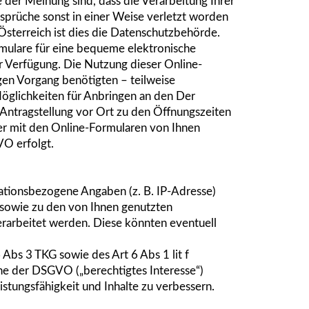
der Meinung sind, dass die Verarbeitung Ihrer
sprüche sonst in einer Weise verletzt worden
Österreich ist dies die Datenschutzbehörde.
ulare für eine bequeme elektronische
 Verfügung. Die Nutzung dieser Online-
gen Vorgang benötigten – teilweise
Möglichkeiten für Anbringen an den Der
Antragstellung vor Ort zu den Öffnungszeiten
 der mit den Online-Formularen von Ihnen
O erfolgt.
tionsbezogene Angaben (z. B. IP-Adresse)
sowie zu den von Ihnen genutzten
erarbeitet werden. Diese könnten eventuell
Abs 3 TKG sowie des Art 6 Abs 1 lit f
ne der DSGVO („berechtigtes Interesse“)
istungsfähigkeit und Inhalte zu verbessern.