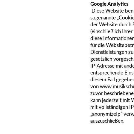
Google Analytics
Diese Website benu
sogenannte „Cookies
der Website durch 
(einschließlich Ihr
diese Informatione
für die Websitebet
Dienstleistungen zu
gesetzlich vorgesch
IP-Adresse mit ande
entsprechende Eins
diesem Fall gegeben
von
www.musikschu
zuvor beschriebene
kann jederzeit mit 
mit vollständigen I
„anonymizeIp“ verw
auszuschließen.