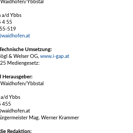
 Waidhofen/Ybbstal
 a/d Ybbs
5 4 55
 55-519
@waidhofen.at
 Technische Umsetzung:
lögl & Welser OG,
www.i-gap.at
 25 Mediengesetz:
 Herausgeber:
 Waidhofen/Ybbstal
a/d Ybbs
5 455
@waidhofen.at
rgermeister Mag. Werner Krammer
die Redaktion: