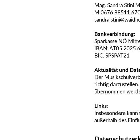
Mag. Sandra Stini M
M 0676 88511 67
sandra.stini@waidho
Bankverbindung:
Sparkasse NÖ Mitt
IBAN: AT05 2025 
BIC: SPSPAT21
Aktualität und Dat
Der Musikschulverb
richtig darzustelle
übernommen werden
Links:
Insbesondere kann f
außerhalb des Einf
Datenschutzerk