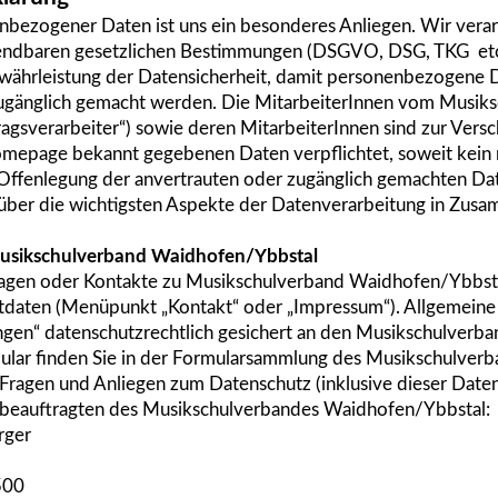
bezogener Daten ist uns ein besonderes Anliegen. Wir verarb
endbaren gesetzlichen Bestimmungen (DSGVO, DSG, TKG
et
ährleistung der Datensicherheit, damit personenbezogene
ugänglich gemacht werden. Die MitarbeiterInnen vom Musik
tragsverarbeiter“) sowie deren MitarbeiterInnen sind zur Ve
epage bekannt gegebenen Daten verpflichtet, soweit kein re
Offenlegung der anvertrauten oder zugänglich gemachten Dat
e über die wichtigsten Aspekte der Datenverarbeitung in Zu
usikschulverband Waidhofen/Ybbstal
ragen oder Kontakte zu Musikschulverband Waidhofen/Ybbsta
ktdaten (Menüpunkt „Kontakt“ oder „Impressum“). Allgemeine
ngen“ datenschutzrechtlich gesichert an den Musikschulverb
ular finden Sie in der Formularsammlung des Musikschulve
e Fragen und Anliegen zum Datenschutz (inklusive dieser Daten
beauftragten des Musikschulverbandes Waidhofen/Ybbstal:
rger
500