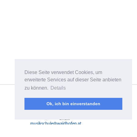
Diese Seite verwendet Cookies, um
erweiterte Services auf dieser Seite anbieten
zu können.
Details
Musikschulverband
Waidhofen/Ybbstal
Plenkerstraße 8a
Ok, ich bin einverstanden
A-3340 Waidhofen a.d.
Ybbs
email:
musikschule@waidhofen.at