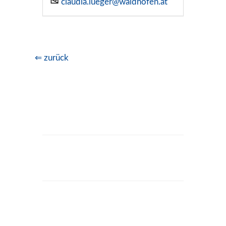
claudia.lueger@waidhofen.at
⇐ zurück