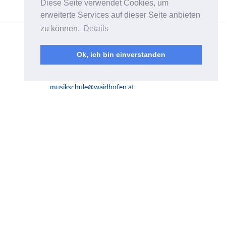
Diese Seite verwendet Cookies, um
erweiterte Services auf dieser Seite anbieten
zu können.
Details
Musikschulverband
Waidhofen/Ybbstal
Plenkerstraße 8a
Ok, ich bin einverstanden
A-3340 Waidhofen a.d.
Ybbs
email:
musikschule@waidhofen.at
Mo - Fr 10.00-15.00 Uhr
Telefon:
07442 / 55 4 55
Fax: 07442 / 55 4 55-519