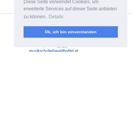
Diese Seite verwendet Cookies, um
erweiterte Services auf dieser Seite anbieten
zu können.
Details
Musikschulverband
Waidhofen/Ybbstal
Plenkerstraße 8a
Ok, ich bin einverstanden
A-3340 Waidhofen a.d.
Ybbs
email:
musikschule@waidhofen.at
Mo - Fr 10.00-15.00 Uhr
Telefon:
07442 / 55 4 55
Fax: 07442 / 55 4 55-519