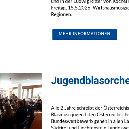
und in der Ludwig Ritter von Köchel 
Freitag, 15.5.2026: Wirtshausmusizi
Regionen.
MEHR INFORMATIONEN
Jugendblasorche
Alle 2 Jahre schreibt der Österreich
Blasmusikjugend den Österreichisc
Bundeswettbewerb gehen in allen L
Südtirol und Liechtenstein Landesw