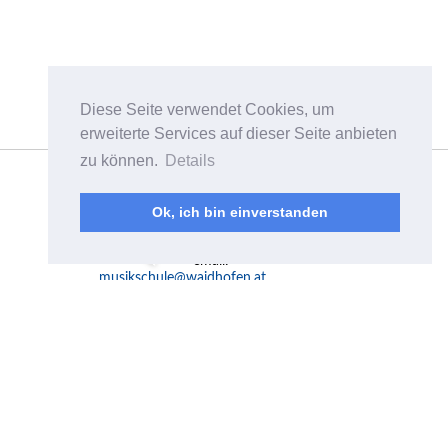
Diese Seite verwendet Cookies, um
erweiterte Services auf dieser Seite anbieten
zu können.
Details
Musikschulverband
Waidhofen/Ybbstal
Plenkerstraße 8a
Ok, ich bin einverstanden
A-3340 Waidhofen a.d.
Ybbs
email:
musikschule@waidhofen.at
Mo - Fr 10.00-15.00 Uhr
Telefon:
07442 / 55 4 55
Fax: 07442 / 55 4 55-519